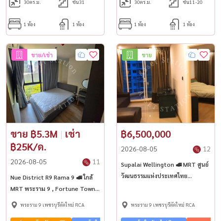
30
ตร.ม.
ชั้น31
30
ตร.ม.
ชั้น11-20
1 ห้อง
1 ห้อง
1 ห้อง
1 ห้อง
ขาย/เช่า
ขาย
ขาย ฿5.3M
|
เช่า
฿6,500,000
฿25K/ด.
2026-08-05
12
2026-08-05
11
Supalai Wellington 🚅 MRT ศูนย์
วัฒนธรรมแห่งประเทศไทย
Nue District R9 Rama 9 🚅 ใกล้
Esplanade และ The Street รัชดา
MRT พระราม 9 , Fortune Town
เซ็นทรัล พระราม 9
พระราม 9 เพชรบุรีตัดใหม่ RCA
พระราม 9 เพชรบุรีตัดใหม่ RCA