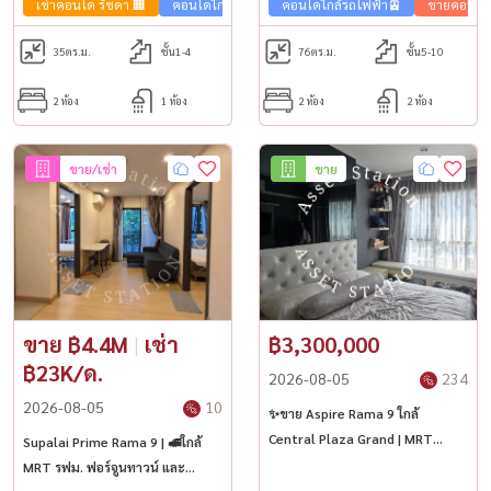
เช่าคอนโด รัชดา 🏢
คอนโดใกล้รถไฟฟ้า🚈
คอนโดใกล้รถไฟฟ้า🚈
ขายคอนโด รัชดา 🏢
ขายคอนโด 
35
ตร.ม.
ชั้น1-4
76
ตร.ม.
ชั้น5-10
2 ห้อง
1 ห้อง
2 ห้อง
2 ห้อง
ขาย/เช่า
ขาย
ขาย ฿4.4M
|
เช่า
฿3,300,000
฿23K/ด.
2026-08-05
234
2026-08-05
10
✨ขาย Aspire Rama 9 ใกล้
Central Plaza Grand | MRT
Supalai Prime Rama 9 | 🚅ใกล้
พระราม 9🚅
MRT รฟม. ฟอร์จูนทาวน์ และ