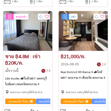
1 ห้อง
1 ห้อง
1 ห้อง
1 ห้อง
ขาย/เช่า
เช่า
ขาย ฿4.8M
|
เช่า
฿21,000/ด.
฿20K/ด.
2026-08-05
14
เมื่อวานนี้
34
Nue District R9 Rama 9 🚅 ใกล้
MRT พระราม 9 เซ็นทรัล พระราม 9
Life Asoke 🚅 ใกล้ MRT เพชรบุรี
ใกล้มศว เซนทรัลพระราม 9
พระราม 9 เพชรบุรีตัดใหม่ RCA
พระราม 9 เพชรบุรีตัดใหม่ RCA
เช่าคอนโด รัชดา 🏢
คอนโดใกล้รถไฟฟ้า🚈
เช่าคอนโด รัชดา 🏢
คอนโดใกล้รถ