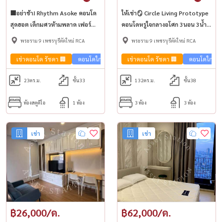
🏢อย่าช้า! Rhythm Asoke คอนโด
ให้เช่า🪞 Circle Living Prototype
สุดฮอต เด็กมศวห้ามพลาด เฟอร์
คอนโดหรูใจกลางอโศก 3นอน 3น้ำ
ครบพร้อมอยู่ ชั้นสูง วิว G Tower✨
ห้องสวย เฟอร์ครบ 🚆 ใกล้ MRT
พระราม 9 เพชรบุรีตัดใหม่ RCA
พระราม 9 เพชรบุรีตัดใหม่ RCA
เพชรบุรี
เช่าคอนโด รัชดา 🏢
คอนโดใกล้รถไฟฟ้า🚈
เช่าคอนโด รัชดา 🏢
คอนโดใกล้รถ
23
ตร.ม.
ชั้น33
132
ตร.ม.
ชั้น38
ห้องสตูดิโอ
1 ห้อง
3 ห้อง
3 ห้อง
เช่า
เช่า
฿26,000/ด.
฿62,000/ด.