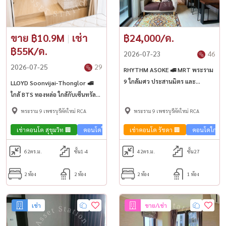
ขาย ฿10.9M
|
เช่า
฿24,000/ด.
฿55K/ด.
2026-07-23
46
2026-07-25
29
RHYTHM ASOKE 🚅 MRT พระราม
9 ใกล้มศว ประสานมิตร และ
LLOYD Soonvijai-Thonglor 🚅
เซนทรัล พระราม 9
ใกล้ BTS ทองหล่อ ใกล้กับเซ็นทรัล
พระราม 9 ติดโรงพยาบาลกรุงเทพ
พระราม 9 เพชรบุรีตัดใหม่ RCA
พระราม 9 เพชรบุรีตัดใหม่ RCA
เช่าคอนโด สุขุมวิท 🏢
คอนโดใกล้รถไฟฟ้า🚈
เช่าคอนโด รัชดา 🏢
ขายคอนโด สุขุมวิท 🏢
คอนโดใกล้รถ
62
ตร.ม.
ชั้น1-4
42
ตร.ม.
ชั้น27
2 ห้อง
2 ห้อง
2 ห้อง
1 ห้อง
เช่า
ขาย/เช่า