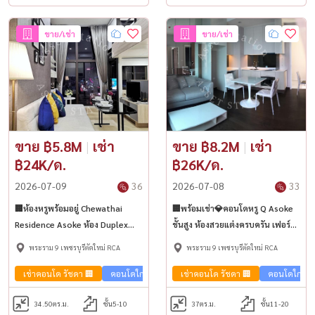
ขาย/เช่า
ขาย/เช่า
ขาย ฿5.8M
|
เช่า
ขาย ฿8.2M
|
เช่า
฿24K/ด.
฿26K/ด.
2026-07-09
36
2026-07-08
33
🏢ห้องหรูพร้อมอยู่ Chewathai
🏢พร้อมเช่า💎คอนโดหรู Q Asoke
Residence Asoke ห้อง Duplex
ชั้นสูง ห้องสวยแต่งครบครัน เฟอร์
แต่งครบ เฟอร์จัดเต็ม ใกล้ MRT
จัดเต็ม! ใกล้ MRT พระราม 9 🏙️
พระราม 9 เพชรบุรีตัดใหม่ RCA
พระราม 9 เพชรบุรีตัดใหม่ RCA
พระราม 9
เช่าคอนโด รัชดา 🏢
คอนโดใกล้รถไฟฟ้า🚈
เช่าคอนโด รัชดา 🏢
คอนโดวิวเมือง🌇
คอนโดใกล้รถ
ขายคอนโด
34.50
ตร.ม.
ชั้น5-10
37
ตร.ม.
ชั้น11-20