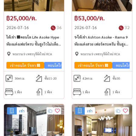
฿25,000/ด.
฿53,000/ด.
2026-07-16
36
2026-07-16
32
ให้เช่า 🏢คอนโด Life Asoke Hype
✨ให้เช่า Ashton Asoke - Rama 9
ห้องแต่งเฟอร์ครบ ชั้นสูงวิวไม่บล็อค
ห้องแต่งสวย เฟอร์ครบครัน ชั้นสูงวิว
ใกล้ มศว | MRT พระราม 9✨
เมือง ใกล้ BTS พระราม9🏢
พระราม 9 เพชรบุรีตัดใหม่ RCA
พระราม 9 เพชรบุรีตัดใหม่ RCA
เช่าคอนโด รัชดา 🏢
คอนโดใกล้รถไฟฟ้า🚈
เช่าคอนโด รัชดา 🏢
คอนโดใกล้รถ
36
ตร.ม.
ชั้น11-20
42
ตร.ม.
ชั้น30
1 ห้อง
1 ห้อง
1 ห้อง
1 ห้อง
เช่า
เช่า