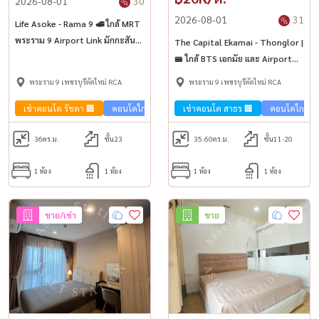
2026-08-01
30
2026-08-01
31
Life Asoke - Rama 9 🚅 ใกล้ MRT
พระราม 9 Airport Link มักกะสัน
The Capital Ekamai - Thonglor |
และ เซ็นทรัล พระราม 9
🚝 ใกล้ BTS เอกมัย และ Airport
Link รามคำแหง
พระราม 9 เพชรบุรีตัดใหม่ RCA
พระราม 9 เพชรบุรีตัดใหม่ RCA
เช่าคอนโด รัชดา 🏢
คอนโดใกล้รถไฟฟ้า🚈
เช่าคอนโด สาธร 🏢
คอนโดใกล้รถ
36
ตร.ม.
ชั้น23
35.60
ตร.ม.
ชั้น11-20
1 ห้อง
1 ห้อง
1 ห้อง
1 ห้อง
ขาย/เช่า
ขาย