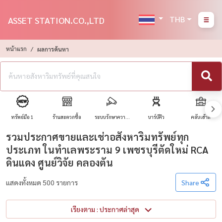
THB
ASSET STATION.CO.,LTD
หน้าแรก
ผลการค้นหา
ทรัพย์มือ 1
ร้านสะดวกซื้อ
ระบบรักษาความ
บาร์บีคิว
คลับเฮ้าส์
ปลอดภัย
รวมประกาศขายและเช่าอสังหาริมทรัพย์ทุก
ประเภท ในทำเลพระราม 9 เพชรบุรีตัดใหม่ RCA
ดินแดง ศูนย์วิจัย คลองตัน
แสดงทั้งหมด 500 รายการ
Share
เรียงตาม : ประกาศล่าสุด