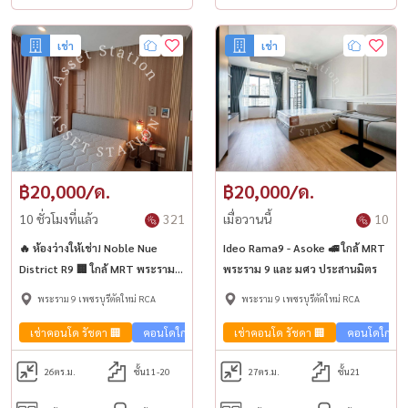
เช่า
เช่า
฿20,000/ด.
฿20,000/ด.
10 ชั่วโมงที่แล้ว
321
เมื่อวานนี้
10
🔥 ห้องว่างให้เช่า! Noble Nue
Ideo Rama9 - Asoke 🚅 ใกล้ MRT
District R9 🏢 ใกล้ MRT พระราม 9
พระราม 9 และ มศว ประสานมิตร
🚇✨
พระราม 9 เพชรบุรีตัดใหม่ RCA
พระราม 9 เพชรบุรีตัดใหม่ RCA
เช่าคอนโด รัชดา 🏢
คอนโดใกล้รถไฟฟ้า🚈
เช่าคอนโด รัชดา 🏢
คอนโดใกล้รถ
26
ตร.ม.
ชั้น11-20
27
ตร.ม.
ชั้น21