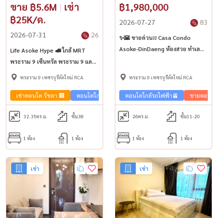
ขาย ฿5.6M
|
เช่า
฿1,980,000
฿25K/ด.
2026-07-27
83
2026-07-31
26
✨🌇 ขายด่วน!! Casa Condo
Asoke-DinDaeng ห้องสวย ทำเล
Life Asoke Hype 🚅 ใกล้ MRT
ทอง ราคาดี 💰 ใกล้ MRT พระราม 9
พระราม 9 เซ็นทรัล พระราม 9 และ
🚇
Fortune Town
พระราม 9 เพชรบุรีตัดใหม่ RCA
พระราม 9 เพชรบุรีตัดใหม่ RCA
เช่าคอนโด รัชดา 🏢
คอนโดใกล้รถไฟฟ้า🚈
คอนโดใกล้รถไฟฟ้า🚈
ขายคอนโด รัชดา 🏢
ขายคอนโด 
32.35
ตร.ม.
ชั้น38
26
ตร.ม.
ชั้น11-20
1 ห้อง
1 ห้อง
1 ห้อง
1 ห้อง
เช่า
เช่า