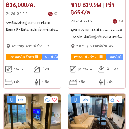
฿16,000/ด.
ขาย ฿19.9M
|
เช่า
฿65K/ด.
2026-07-17
32
2026-07-16
34
✨พร้อมเข้าอยู่ Lumpini Place
Rama 9 - Ratchada ห้องแต่งเฟอร์
💎SELL/RENTคอนโด Ideo Rama9
ครบพร้อมอยู่ ห้องกว้าง ใกล้ MRT
- Asoke ห้องใหญ่2ห้องนอน เฟอร์
พระราม9💥
ครบครัน พร้อมเช่าใกล้ MRT
พระราม 9 เพชรบุรีตัดใหม่ RCA
พระราม 9 เพชรบุรีตัดใหม่ RCA
พระราม 9✨
เช่าคอนโด รัชดา 🏢
คอนโดใกล้รถไฟฟ้า🚈
เช่าคอนโด รัชดา 🏢
คอนโดใกล้รถ
37
ตร.ม.
ชั้น21
90.57
ตร.ม.
ชั้น11-20
1 ห้อง
1 ห้อง
2 ห้อง
2 ห้อง
เช่า
เช่า