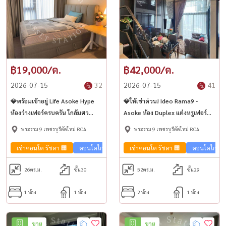
฿19,000/ด.
฿42,000/ด.
2026-07-15
32
2026-07-15
41
💎พร้อมเข้าอยู่ Life Asoke Hype
💎ให้เช่าด่วน! Ideo Rama9 -
ห้องว่างเฟอร์ครบครัน ใกล้มศว
Asoke ห้อง Duplex แต่งหรูเฟอร์
ใจกลาง CBD | MRT พระราม 9🏢
ครบครัน | MRT พระราม 9🏢
พระราม 9 เพชรบุรีตัดใหม่ RCA
พระราม 9 เพชรบุรีตัดใหม่ RCA
เช่าคอนโด รัชดา 🏢
คอนโดใกล้รถไฟฟ้า🚈
เช่าคอนโด รัชดา 🏢
คอนโดใกล้รถ
26
ตร.ม.
ชั้น30
52
ตร.ม.
ชั้น29
1 ห้อง
1 ห้อง
2 ห้อง
1 ห้อง
ขาย
ขาย