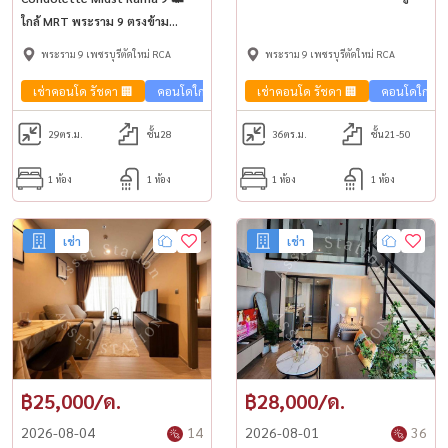
เลยทันที ใกล้ MRT พระราม9💎
ใกล้ MRT พระราม 9 ตรงข้าม
เซ็นทรัล พระราม 9
พระราม 9 เพชรบุรีตัดใหม่ RCA
พระราม 9 เพชรบุรีตัดใหม่ RCA
เช่าคอนโด รัชดา 🏢
คอนโดใกล้รถไฟฟ้า🚈
เช่าคอนโด รัชดา 🏢
คอนโดวิวเมือง🌇
คอนโดใกล้รถ
ขายคอนโด
29
ตร.ม.
ชั้น28
36
ตร.ม.
ชั้น21-50
1 ห้อง
1 ห้อง
1 ห้อง
1 ห้อง
เช่า
เช่า
฿25,000/ด.
฿28,000/ด.
2026-08-04
14
2026-08-01
36