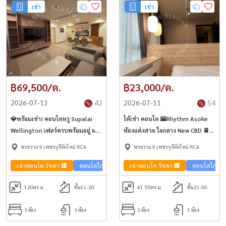
เช่า
เช่า
฿69,500/ด.
฿23,000/ด.
2026-07-13
42
2026-07-11
54
💎พร้อมเช่า! คอนโดหรู Supalai
ให้เช่า คอนโด 🌇Rhythm Asoke
Wellington เฟอร์ครบพร้อมอยู่ แต่ง
ห้องแต่งสวย ใจกลาง New CBD 🚆
หรูสไตล์โมเดิร์น ใกล้ MRT ศูนย์
ใกล้ MRT พระราม 9
พระราม 9 เพชรบุรีตัดใหม่ RCA
พระราม 9 เพชรบุรีตัดใหม่ RCA
วัฒนธรรม✨
เช่าคอนโด รัชดา 🏢
คอนโดใกล้รถไฟฟ้า🚈
เช่าคอนโด รัชดา 🏢
คอนโดใกล้รถ
120
ตร.ม.
ชั้น11-20
41.55
ตร.ม.
ชั้น21-50
3 ห้อง
3 ห้อง
2 ห้อง
1 ห้อง