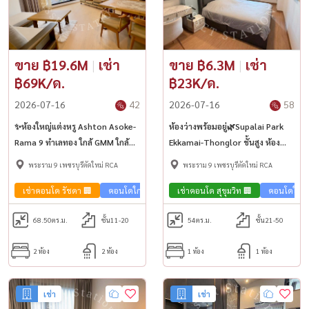
ขาย ฿19.6M
|
เช่า
ขาย ฿6.3M
|
เช่า
฿69K/ด.
฿23K/ด.
2026-07-16
42
2026-07-16
58
✨ห้องใหญ่แต่งหรู Ashton Asoke-
ห้องว่างพร้อมอยู่🌿Supalai Park
Rama 9 ทำเลทอง ใกล้ GMM ใกล้
Ekkamai-Thonglor ชั้นสูง ห้อง
MRT พระราม 9🚅
กว้าง เฟอร์ครบจัดเต็ม🌟
พระราม 9 เพชรบุรีตัดใหม่ RCA
พระราม 9 เพชรบุรีตัดใหม่ RCA
เช่าคอนโด รัชดา 🏢
คอนโดใกล้รถไฟฟ้า🚈
เช่าคอนโด สุขุมวิท 🏢
คอนโดวิวเมือง🌇
คอนโดใกล้
ขายคอนโด
68.50
ตร.ม.
ชั้น11-20
54
ตร.ม.
ชั้น21-50
2 ห้อง
2 ห้อง
1 ห้อง
1 ห้อง
เช่า
เช่า