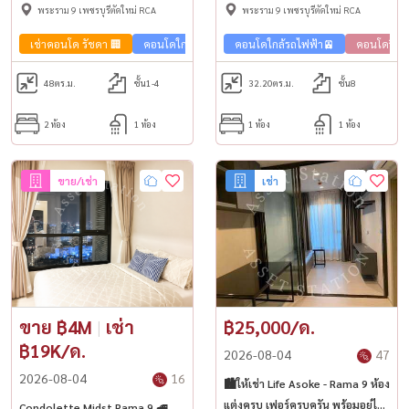
ทางด่วนศรีรัช
พระราม 9 เพชรบุรีตัดใหม่ RCA
พระราม 9 เพชรบุรีตัดใหม่ RCA
เช่าคอนโด รัชดา 🏢
คอนโดใกล้รถไฟฟ้า🚈
คอนโดใกล้รถไฟฟ้า🚈
ขายคอนโด รัชดา 🏢
คอนโดวิวเม
48
ตร.ม.
ชั้น1-4
32.20
ตร.ม.
ชั้น8
2 ห้อง
1 ห้อง
1 ห้อง
1 ห้อง
ขาย/เช่า
เช่า
ขาย ฿4M
|
เช่า
฿25,000/ด.
฿19K/ด.
2026-08-04
47
2026-08-04
16
🏙️ให้เช่า Life Asoke - Rama 9 ห้อง
แต่งครบ เฟอร์ครบครัน พร้อมอยู่ได้
Condolette Midst Rama 9 🚅