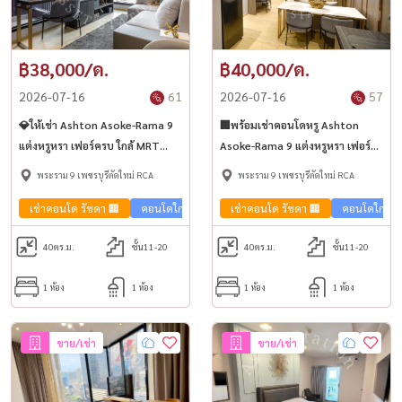
฿38,000/ด.
฿40,000/ด.
2026-07-16
61
2026-07-16
57
💎ให้เช่า Ashton Asoke-Rama 9
🏢พร้อมเช่าคอนโดหรู Ashton
แต่งหรูหรา เฟอร์ครบ ใกล้ MRT
Asoke-Rama 9 แต่งหรูหรา เฟอร์
พระราม 9🚅
ครบ ห้องแยกสัดส่วนใกล้ MRT
พระราม 9 เพชรบุรีตัดใหม่ RCA
พระราม 9 เพชรบุรีตัดใหม่ RCA
พระราม 9🚅
เช่าคอนโด รัชดา 🏢
คอนโดใกล้รถไฟฟ้า🚈
เช่าคอนโด รัชดา 🏢
คอนโดใกล้รถ
40
ตร.ม.
ชั้น11-20
40
ตร.ม.
ชั้น11-20
1 ห้อง
1 ห้อง
1 ห้อง
1 ห้อง
ขาย/เช่า
ขาย/เช่า