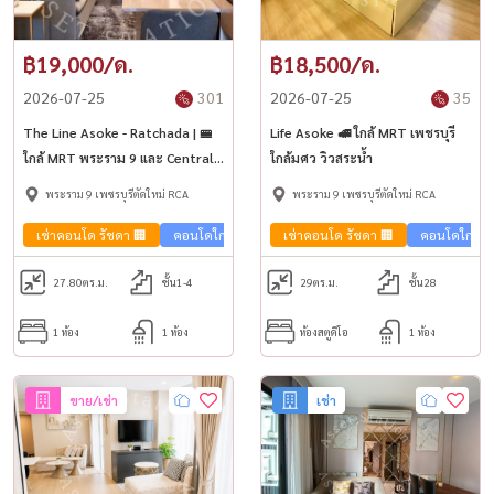
฿19,000/ด.
฿18,500/ด.
2026-07-25
301
2026-07-25
35
The Line Asoke - Ratchada | 🚝
Life Asoke 🚅 ใกล้ MRT เพชรบุรี
ใกล้ MRT พระราม 9 และ Central
ใกล้มศว วิวสระน้ำ
Rama 9
พระราม 9 เพชรบุรีตัดใหม่ RCA
พระราม 9 เพชรบุรีตัดใหม่ RCA
เช่าคอนโด รัชดา 🏢
คอนโดใกล้รถไฟฟ้า🚈
เช่าคอนโด รัชดา 🏢
คอนโดใกล้รถ
27.80
ตร.ม.
ชั้น1-4
29
ตร.ม.
ชั้น28
1 ห้อง
1 ห้อง
ห้องสตูดิโอ
1 ห้อง
ขาย/เช่า
เช่า