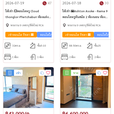
2026-07-19
47
2026-07-18
30
ให้เช่า 💥คอนโดหรู Cloud
ให้เช่า 🌇Ashton Asoke - Rama 9
thonglor-Phetchaburi ห้องแต่ง
คอนโดหรูทันสมัย 2 ห้องนอน ห้อง
โมเดิร์น เฟอร์ครบครัน พร้อมเข้าอยู่
สวยเฟอร์ครบ 🚅 ใกล้ MRT พระราม
พระราม 9 เพชรบุรีตัดใหม่ RCA
พระราม 9 เพชรบุรีตัดใหม่ RCA
🏙️
9
เช่าคอนโด รัชดา 🏢
คอนโดใกล้รถไฟฟ้า🚈
เช่าคอนโด รัชดา 🏢
คอนโดใกล้รถ
32
ตร.ม.
ชั้น5-10
68.50
ตร.ม.
ชั้น25
1 ห้อง
1 ห้อง
2 ห้อง
2 ห้อง
เช่า
ขาย
฿43,000/ด.
฿6,600,000