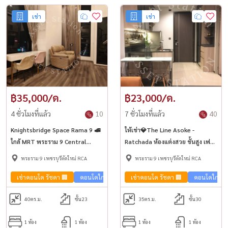
เช่า
เช่า
฿35,000/ด.
฿23,000/ด.
4 ชั่วโมงที่แล้ว
10
7 ชั่วโมงที่แล้ว
40
Knightsbridge Space Rama 9 🚅
ให้เช่า💎The Line Asoke -
ใกล้ MRT พระราม 9 Central
Ratchada ห้องแต่งสวย ชั้นสูง เฟอร์
Rama 9 และ JODD FAIRs
ครบพร้อมอยู่ | MRT พระราม 9
พระราม 9 เพชรบุรีตัดใหม่ RCA
พระราม 9 เพชรบุรีตัดใหม่ RCA
เช่าคอนโด รัชดา 🏢
คอนโดใกล้รถไฟฟ้า🚈
เช่าคอนโด รัชดา 🏢
คอนโดใกล้รถ
40
ตร.ม.
ชั้น23
35
ตร.ม.
ชั้น30
1 ห้อง
1 ห้อง
1 ห้อง
1 ห้อง