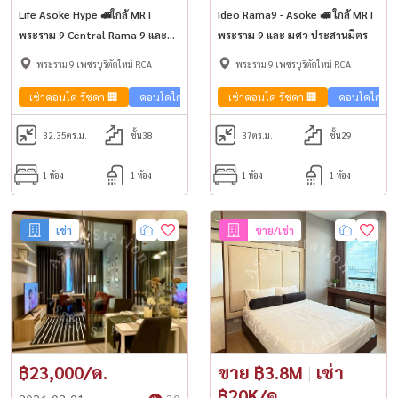
Life Asoke Hype 🚅ใกล้ MRT
Ideo Rama9 - Asoke 🚅 ใกล้ MRT
พระราม 9 Central Rama 9 และ
พระราม 9 และ มศว ประสานมิตร
Fortune Town
พระราม 9 เพชรบุรีตัดใหม่ RCA
พระราม 9 เพชรบุรีตัดใหม่ RCA
เช่าคอนโด รัชดา 🏢
คอนโดใกล้รถไฟฟ้า🚈
เช่าคอนโด รัชดา 🏢
คอนโดใกล้รถ
32.35
ตร.ม.
ชั้น38
37
ตร.ม.
ชั้น29
1 ห้อง
1 ห้อง
1 ห้อง
1 ห้อง
เช่า
ขาย/เช่า
฿23,000/ด.
ขาย ฿3.8M
|
เช่า
฿20K/ด.