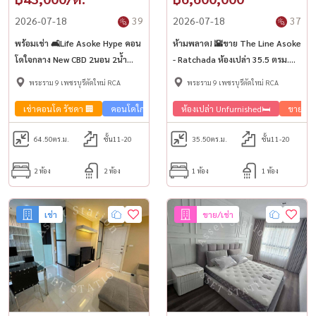
2026-07-18
39
2026-07-18
37
พร้อมเช่า 🛋️Life Asoke Hype คอน
ห้ามพลาด! 🌇ขาย The Line Asoke
โดใจกลาง New CBD 2นอน 2น้ำ
- Ratchada ห้องเปล่า 35.5 ตรม.
เฟอร์ครบ 🚈ใกล้ MRT พระราม 9
ราคาดี💰 ใกล้ MRT พระราม 9
พระราม 9 เพชรบุรีตัดใหม่ RCA
พระราม 9 เพชรบุรีตัดใหม่ RCA
เช่าคอนโด รัชดา 🏢
คอนโดใกล้รถไฟฟ้า🚈
ห้องเปล่า Unfurnished🛏️
ขายคอน
64.50
ตร.ม.
ชั้น11-20
35.50
ตร.ม.
ชั้น11-20
2 ห้อง
2 ห้อง
1 ห้อง
1 ห้อง
เช่า
ขาย/เช่า