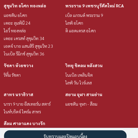
สุขุมวิท อโศก ทองหล่อ
พระราม 9 เพชรบุรีตัดใหม่ RCA
แอชตัน อโศก
เบ็ล แกรนด์ พระราม 9
เดอะ ลุมพินี 24
ไลฟ์ อโศก
ไอวี่ ทองหล่อ
ดิ แอดเดรส อโศก
เดอะ เครสท์ สุขุมวิท 34
เอดจ์ บาย แสนสิริ สุขุมวิท 23
โนเบิล รีมิกซ์ สุขุมวิท 36
รัชดา ห้วยขวาง
วิทยุ ชิดลม หลังสวน
ริทึ่ม รัชดา
โนเบิล เพลินจิต
ไลฟ์ วัน ไวร์เลส
สาทร นราธิวาส
สยาม จุฬา สามย่าน
นารา 9 บาย อีสเทอร์น สตาร์
แอชตัน จุฬา - สีลม
ไนท์บริดจ์ ไพร์ม สาทร
สีลม ศาลาแดง บางรัก
แอชตัน สีลม
รับทราบและปิดแถบนี้ลง