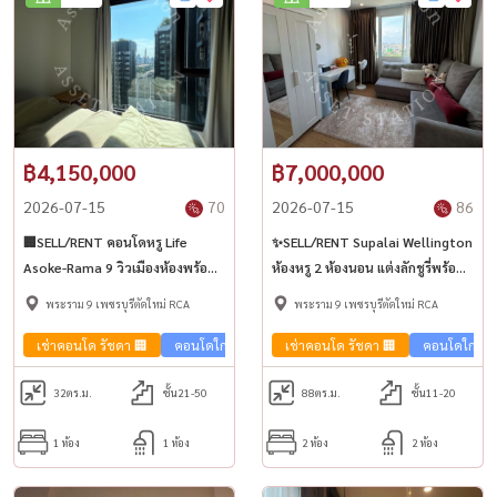
฿4,150,000
฿7,000,000
2026-07-15
70
2026-07-15
86
🏢SELL/RENT คอนโดหรู Life
✨SELL/RENT Supalai Wellington
Asoke-Rama 9 วิวเมืองห้องพร้อม
ห้องหรู 2 ห้องนอน แต่งลักชูรี่พร้อม
เฟอร์ ราคาถูกมาก🚅 ใกล้ MRT
เข้าอยู่🏢 ใกล้ MRT ศูนย์วัฒนธรรม
พระราม 9 เพชรบุรีตัดใหม่ RCA
พระราม 9 เพชรบุรีตัดใหม่ RCA
พระราม 9
เช่าคอนโด รัชดา 🏢
คอนโดใกล้รถไฟฟ้า🚈
เช่าคอนโด รัชดา 🏢
คอนโดวิวเมือง🌇
คอนโดใกล้รถ
ขายคอนโด
32
ตร.ม.
ชั้น21-50
88
ตร.ม.
ชั้น11-20
1 ห้อง
1 ห้อง
2 ห้อง
2 ห้อง