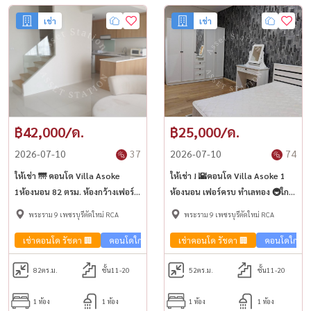
เช่า
เช่า
฿42,000/ด.
฿25,000/ด.
2026-07-10
37
2026-07-10
74
ให้เช่า 🌁 คอนโด Villa Asoke
ให้เช่า ! 🌇คอนโด Villa Asoke 1
1ห้องนอน 82 ตรม. ห้องกว้างเฟอร์
ห้องนอน เฟอร์ครบ ทำเลทอง 🚇ใกล้
ครบ ห้ามพลาด 🚊 ใกล้ MRT
MRT เพชรบุรี
พระราม 9 เพชรบุรีตัดใหม่ RCA
พระราม 9 เพชรบุรีตัดใหม่ RCA
เพชรบุรี
เช่าคอนโด รัชดา 🏢
คอนโดใกล้รถไฟฟ้า🚈
เช่าคอนโด รัชดา 🏢
คอนโดใกล้รถ
82
ตร.ม.
ชั้น11-20
52
ตร.ม.
ชั้น11-20
1 ห้อง
1 ห้อง
1 ห้อง
1 ห้อง