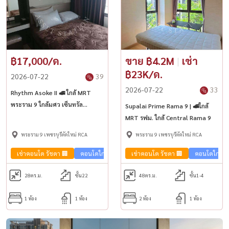
฿17,000/ด.
ขาย ฿4.2M
|
เช่า
฿23K/ด.
2026-07-22
39
2026-07-22
33
Rhythm Asoke II 🚅 ใกล้ MRT
พระราม 9 ใกล้มศว เซ็นทรัล
Supalai Prime Rama 9 | 🚅ใกล้
พระราม 9
MRT รฟม. ใกล้ Central Rama 9
พระราม 9 เพชรบุรีตัดใหม่ RCA
พระราม 9 เพชรบุรีตัดใหม่ RCA
เช่าคอนโด รัชดา 🏢
คอนโดใกล้รถไฟฟ้า🚈
เช่าคอนโด รัชดา 🏢
คอนโดใกล้รถ
28
ตร.ม.
ชั้น22
48
ตร.ม.
ชั้น1-4
1 ห้อง
1 ห้อง
2 ห้อง
1 ห้อง