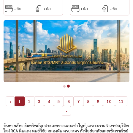
1 ห้อง
1 ห้อง
1 ห้อง
1 ห้อง
‹
1
2
3
4
5
6
7
8
9
10
11
›
ค้นหาอสังหาริมทรัพย์ทุกประเภทขายและเช่า ในทำเลพระราม 9 เพชรบุรีตัด
ใหม่ RCA ดินแดง ศูนย์วิจัย คลองตัน ครบวงจร ทั้งที่อยู่อาศัยและเชิงพาณิชย์