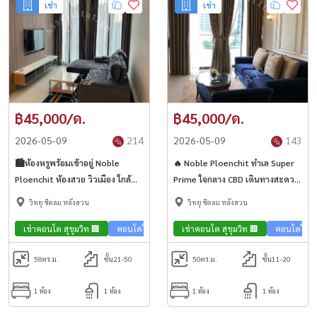
เช่า
เช่า
฿45,000/ด.
฿45,000/ด.
2026-05-09
214
2026-05-09
143
🏙️ห้องหรูพร้อมเข้าอยู่ Noble
🔥 Noble Ploenchit ทำเล Super
Ploenchit ห้องสวย วิวเมือง ใกล้
Prime ใจกลาง CBD เดินทางสะดวก
Central Embassy ✨
✨
วิทยุ ชิดลม หลังสวน
วิทยุ ชิดลม หลังสวน
เช่าคอนโด สุขุมวิท 🏢
คอนโดใกล้รถไฟฟ้า🚈
เช่าคอนโด สุขุมวิท 🏢
คอนโด Luxury💎
คอนโดใกล้
58
ตร.ม.
ชั้น21-50
50
ตร.ม.
ชั้น11-20
1 ห้อง
1 ห้อง
1 ห้อง
1 ห้อง