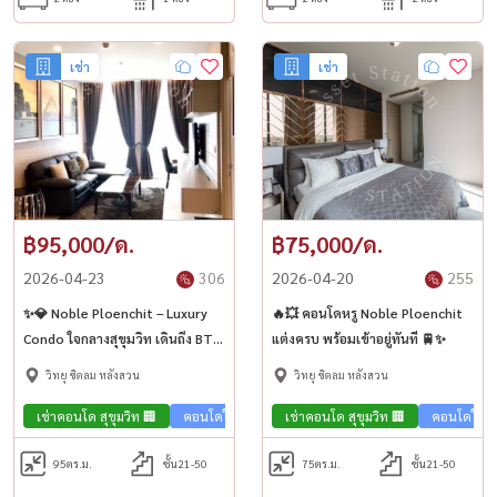
เช่า
เช่า
฿95,000/ด.
฿75,000/ด.
2026-04-23
306
2026-04-20
255
✨💎 Noble Ploenchit – Luxury
🔥💥 คอนโดหรู Noble Ploenchit
Condo ใจกลางสุขุมวิท เดินถึง BTS
แต่งครบ พร้อมเข้าอยู่ทันที 🚆✨
เพลินจิต 🚆🏢
วิทยุ ชิดลม หลังสวน
วิทยุ ชิดลม หลังสวน
เช่าคอนโด สุขุมวิท 🏢
คอนโดใกล้รถไฟฟ้า🚈
เช่าคอนโด สุขุมวิท 🏢
คอนโด Luxury💎
คอนโดใกล้
95
ตร.ม.
ชั้น21-50
75
ตร.ม.
ชั้น21-50