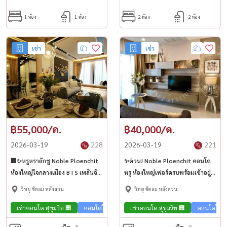
1 ห้อง
1 ห้อง
2 ห้อง
2 ห้อง
เช่า
เช่า
฿55,000/ด.
฿40,000/ด.
2026-03-19
228
2026-03-19
221
🏢✨หรูหราลักชู Noble Ploenchit
✨ด่วน! Noble Ploenchit คอนโด
ห้องใหญ่ใจกลางเมือง BTS เพลินจิต
หรู ห้องใหญ่เฟอร์ครบพร้อมเข้าอยู่
💎
ทันที | BTS เพลินจิต🏢💎
วิทยุ ชิดลม หลังสวน
วิทยุ ชิดลม หลังสวน
เช่าคอนโด สุขุมวิท 🏢
คอนโดใกล้รถไฟฟ้า🚈
เช่าคอนโด สุขุมวิท 🏢
คอนโดวิวเมือง🌇
คอนโดใกล้