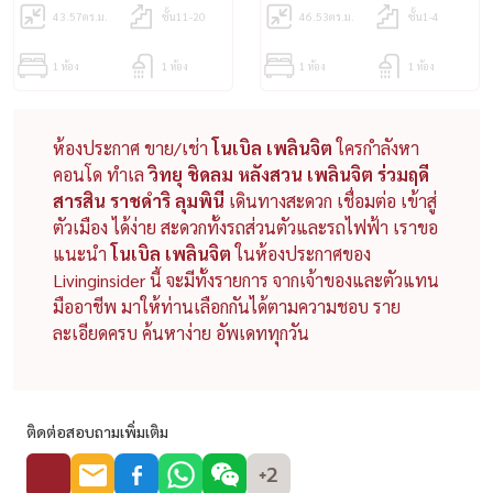
43.57
ตร.ม.
ชั้น11-20
46.53
ตร.ม.
ชั้น1-4
1 ห้อง
1 ห้อง
1 ห้อง
1 ห้อง
ห้องประกาศ ขาย/เช่า
โนเบิล เพลินจิต
ใครกำลังหา
คอนโด ทำเล
วิทยุ ชิดลม หลังสวน เพลินจิต ร่วมฤดี
สารสิน ราชดำริ ลุมพินี
เดินทางสะดวก เชื่อมต่อ เข้าสู่
ตัวเมือง ได้ง่าย สะดวกทั้งรถส่วนตัวและรถไฟฟ้า เราขอ
แนะนำ
โนเบิล เพลินจิต
ในห้องประกาศของ
Livinginsider นี้ จะมีทั้งรายการ จากเจ้าของและตัวแทน
มืออาชีพ มาให้ท่านเลือกกันได้ตามความชอบ ราย
ละเอียดครบ ค้นหาง่าย อัพเดททุกวัน
ติดต่อสอบถามเพิ่มเติม
+2