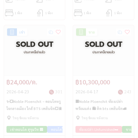
1 ห้อง
1 ห้อง
1 ห้อง
1 ห้อง
เช่า
ขาย
SOLD OUT
SOLD OUT
ประกาศนี้เช่าแล้ว
ประกาศนี้ขายแล้ว
฿24,000/ด.
฿10,300,000
2026-04-23
301
2026-04-17
243
✨💥Noble Ploenchit – คอนโดหรู
🏢Noble Ploenchit ห้องเปล่า
ใจกลางเมือง ใกล้ BTS เพลินจิต💥🚆
พร้อมแต่ง 🛍️ ติด bts เพลินจิต🚅
วิทยุ ชิดลม หลังสวน
วิทยุ ชิดลม หลังสวน
เช่าคอนโด สุขุมวิท 🏢
คอนโดใกล้รถไฟฟ้า🚈
ห้องเปล่า Unfurnished🛏️
ขายคอนโ