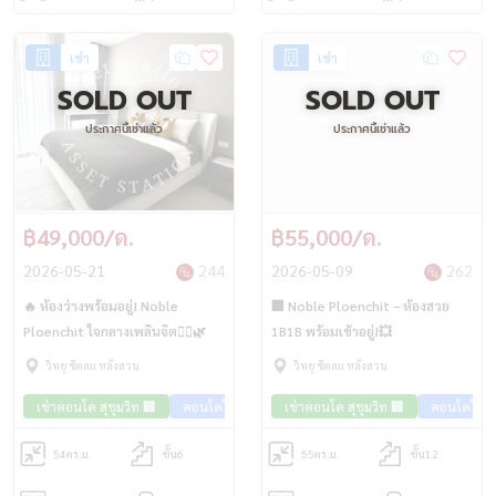
เช่า
เช่า
SOLD OUT
SOLD OUT
ประกาศนี้เช่าแล้ว
ประกาศนี้เช่าแล้ว
฿49,000/ด.
฿55,000/ด.
2026-05-21
244
2026-05-09
262
🔥 ห้องว่างพร้อมอยู่! Noble
🏢 Noble Ploenchit – ห้องสวย
Ploenchit ใจกลางเพลินจิต🚶‍♀️🌿
1B1B พร้อมเข้าอยู่!💥
วิทยุ ชิดลม หลังสวน
วิทยุ ชิดลม หลังสวน
เช่าคอนโด สุขุมวิท 🏢
คอนโดใกล้รถไฟฟ้า🚈
เช่าคอนโด สุขุมวิท 🏢
คอนโดวิวเมือง🌇
คอนโดใกล้
54
ตร.ม.
ชั้น6
55
ตร.ม.
ชั้น12