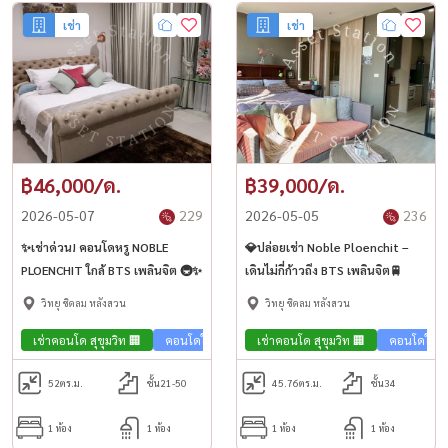
เช่า
เช่า
฿46,000/ด.
฿39,000/ด.
2026-05-07
229
2026-05-05
236
✨เช่าด่วน! คอนโดหรู NOBLE
💎ปล่อยเช่า Noble Ploenchit –
PLOENCHIT ใกล้ BTS เพลินจิต 🚇✨
เดินไม่กี่ก้าวถึง BTS เพลินจิต🚆
วิทยุ ชิดลม หลังสวน
วิทยุ ชิดลม หลังสวน
เช่าคอนโด สุขุมวิท 🏢
คอนโดใกล้รถไฟฟ้า🚈
เช่าคอนโด สุขุมวิท 🏢
คอนโดใกล้
52
ตร.ม.
ชั้น21-50
45.76
ตร.ม.
ชั้น34
1 ห้อง
1 ห้อง
1 ห้อง
1 ห้อง