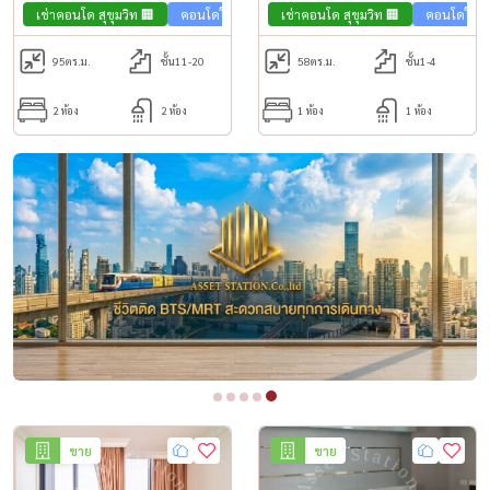
เช่าคอนโด สุขุมวิท 🏢
คอนโดใกล้รถไฟฟ้า🚈
เช่าคอนโด สุขุมวิท 🏢
คอนโดใกล้
95
ตร.ม.
ชั้น11-20
58
ตร.ม.
ชั้น1-4
2 ห้อง
2 ห้อง
1 ห้อง
1 ห้อง
ขาย
ขาย