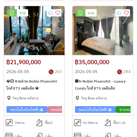
ขาย
ขาย
฿21,900,000
฿35,000,000
2026-05-05
263
2026-05-05
284
💎💥 ขายด่วน Noble Ploenchit
🏢✨ Noble Ploenchit – Luxury
ใกล้ BTS เพลินจิต 💎
Condo ใกล้ BTS เพลินจิต
วิทยุ ชิดลม หลังสวน
วิทยุ ชิดลม หลังสวน
คอนโดใกล้รถไฟฟ้า🚈
คอนโดวิวเมือง🌇
คอนโดใกล้รถไฟฟ้า🚈
ขายคอนโด สุขุมวิท 🏢
ขายคอนโด ส
คอนโด 
70
ตร.ม.
ชั้น10
93.50
ตร.ม.
ชั้น11-20
2 ห้อง
1 ห้อง
2 ห้อง
2 ห้อง