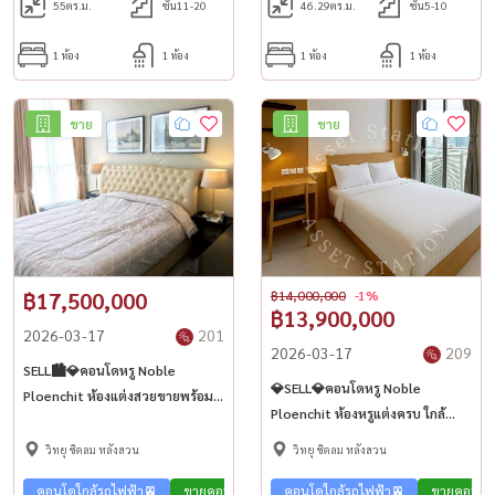
55
ตร.ม.
ชั้น11-20
46.29
ตร.ม.
ชั้น5-10
1 ห้อง
1 ห้อง
1 ห้อง
1 ห้อง
ขาย
ขาย
฿17,500,000
฿14,000,000
-1%
฿13,900,000
2026-03-17
201
2026-03-17
209
SELL🏙️💎คอนโดหรู Noble
💎SELL💎คอนโดหรู Noble
Ploenchit ห้องแต่งสวยขายพร้อม
Ploenchit ห้องหรูแต่งครบ ใกล้
เฟอร์ ใกล้ BTS เพลินจิต🚅
BTS เพลินจิต🚅
วิทยุ ชิดลม หลังสวน
วิทยุ ชิดลม หลังสวน
คอนโดใกล้รถไฟฟ้า🚈
ขายคอนโด สุขุมวิท 🏢
คอนโดใกล้รถไฟฟ้า🚈
คอนโด Luxury💎
ขายคอนโด ส