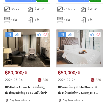
56
ตร.ม.
ชั้น11-20
45.34
ตร.ม.
ชั้น21-50
1 ห้อง
1 ห้อง
1 ห้อง
1 ห้อง
เช่า
เช่า
฿80,000/ด.
฿50,000/ด.
2026-03-04
240
2026-02-26
220
🏢✨Noble Ploenchit คอนโดหรู
🏢✨คอนโดหรู Noble Ploenchit
ห้องใหญ่แต่งลักชู | BTS เพลินจิต💎
ห้องกว้างเฟอร์ครบ แต่งหรู BTS
เพลินจิต🏙️💎
วิทยุ ชิดลม หลังสวน
วิทยุ ชิดลม หลังสวน