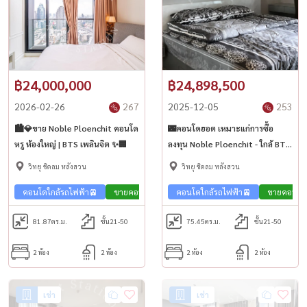
฿24,000,000
฿24,898,500
2026-02-26
267
2025-12-05
253
🏙️💎ขาย Noble Ploenchit คอนโด
🌃คอนโดฮอต เหมาะแก่การซื้อ
หรู ห้องใหญ่ | BTS เพลินจิต ✨🏢
ลงทุน Noble Ploenchit - ใกล้ BTS
และ MRT เพลินจิต🚅🏢
วิทยุ ชิดลม หลังสวน
วิทยุ ชิดลม หลังสวน
คอนโดใกล้รถไฟฟ้า🚈
ขายคอนโด สุขุมวิท 🏢
คอนโดใกล้รถไฟฟ้า🚈
ขายคอนโด ส
81.87
ตร.ม.
ชั้น21-50
75.45
ตร.ม.
ชั้น21-50
2 ห้อง
2 ห้อง
2 ห้อง
2 ห้อง
เช่า
เช่า