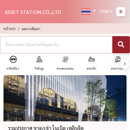
THB
ASSET STATION.CO.,LTD
หน้าแรก
ผลการค้นหา
ทรัพย์มือ 1
วิวตึกสูง
สวนขนาดย่อม
สระเด็ก
สระว่ายน้ำ
รวมประกาศ ขาย/เช่า โนเบิล เพลินจิต