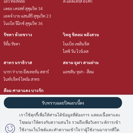
ไอวี่ ทองหล่อ
ดิ แอดเดรส อโศก
เดอะ เครสท์ สุขุมวิท 34
เอดจ์ บาย แสนสิริ สุขุมวิท 23
โนเบิล รีมิกซ์ สุขุมวิท 36
รัชดา ห้วยขวาง
วิทยุ ชิดลม หลังสวน
ริทึ่ม รัชดา
โนเบิล เพลินจิต
ไลฟ์ วัน ไวร์เลส
สาทร นราธิวาส
สยาม จุฬา สามย่าน
นารา 9 บาย อีสเทอร์น สตาร์
แอชตัน จุฬา - สีลม
ไนท์บริดจ์ ไพร์ม สาทร
สีลม ศาลาแดง บางรัก
แอชตัน สีลม
รับทราบและปิดแถบนี้ลง
ทำเลน่าสนใจ
ข้อตกลงและเงื่อนไข
เราใช้คุกกี้เพื่อให้ท่านได้ข้อมูลที่ต้องการ แสดงเนื้อหาและ
สาทร นราธิวาส
โฆษณาให้ตรงกับความสนใจ รวมถึงเพื่อวิเคราะห์การเข้า
นโยบายความเป็นส่วนตัว
สยาม จุฬา สามย่าน
ใช้งานเว็บไซต์และทำความเข้าใจว่าผู้ใช้งานมาจากที่ใด