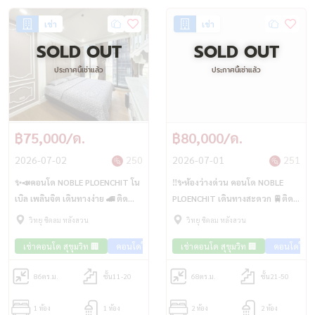
เช่า
เช่า
SOLD OUT
SOLD OUT
ประกาศนี้เช่าแล้ว
ประกาศนี้เช่าแล้ว
฿75,000/ด.
฿80,000/ด.
2026-07-02
250
2026-07-01
251
✨📣คอนโด NOBLE PLOENCHIT โน
‼️✨ห้องว่างด่วน คอนโด NOBLE
เบิล เพลินจิต เดินทางง่าย 🚄 ติด
PLOENCHIT เดินทางสะดวก 🚆ติด
รถไฟฟ้า BTS เพลินจิต
รถไฟฟ้า BTS เพลินจิต
วิทยุ ชิดลม หลังสวน
วิทยุ ชิดลม หลังสวน
เช่าคอนโด สุขุมวิท 🏢
คอนโดใกล้รถไฟฟ้า🚈
เช่าคอนโด สุขุมวิท 🏢
คอนโดใกล้
86
ตร.ม.
ชั้น11-20
68
ตร.ม.
ชั้น21-50
1 ห้อง
1 ห้อง
2 ห้อง
2 ห้อง