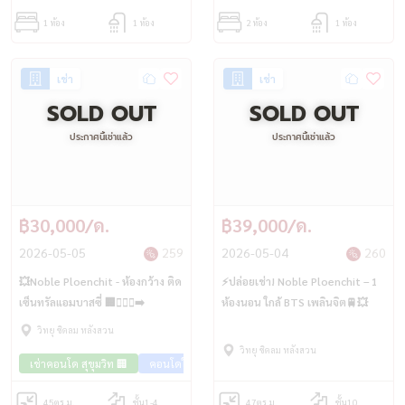
1 ห้อง
1 ห้อง
2 ห้อง
1 ห้อง
เช่า
เช่า
SOLD OUT
SOLD OUT
ประกาศนี้เช่าแล้ว
ประกาศนี้เช่าแล้ว
฿30,000/ด.
฿39,000/ด.
2026-05-05
259
2026-05-04
260
💥Noble Ploenchit - ห้องกว้าง ติด
⚡ปล่อยเช่า! Noble Ploenchit – 1
เซ็นทรัลแอมบาสซี่ 🏢🚶🏻‍♀️‍➡️
ห้องนอน ใกล้ BTS เพลินจิต🚆💥
วิทยุ ชิดลม หลังสวน
วิทยุ ชิดลม หลังสวน
เช่าคอนโด สุขุมวิท 🏢
คอนโดใกล้รถไฟฟ้า🚈
45
ตร.ม.
ชั้น1-4
47
ตร.ม.
ชั้น10