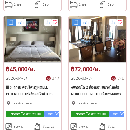
2 ห้อง
2 ห้อง
2 ห้อง
2 ห้อง
เช่า
เช่า
฿45,000/ด.
฿72,000/ด.
2026-04-17
249
2026-03-19
191
🏢✨ ด่วน! คอนโดหรู NOBLE
🚅คอนโด 2 ห้องนอนขนาดใหญ่‼️
PLOENCHIT เฟอร์สวย ใกล้ BTS
NOBLE PLOENCHIT เดินทางสะดวก
🚆 ใกล้ รถไฟฟ้า BTS สถานีเพลินจิต
วิทยุ ชิดลม หลังสวน
วิทยุ ชิดลม หลังสวน
(100 ม.)
เช่าคอนโด สุขุมวิท 🏢
คอนโดใกล้รถไฟฟ้า🚈
เช่าคอนโด สุขุมวิท 🏢
คอนโดใกล้
52
ตร.ม.
ชั้น11-20
94
ตร.ม.
ชั้น21