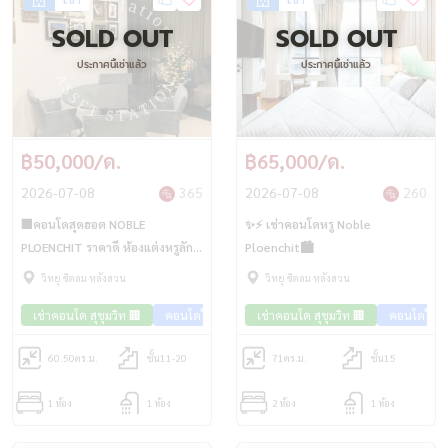
SOLD OUT
SOLD OUT
ประกาศนี้เช่าแล้ว
ประกาศนี้เช่าแล้ว
฿50,000/ด.
฿65,000/ด.
2026-07-08
365
2026-07-08
260
🏢คอนโดสุดฮอต NOBLE
✨⚡️ เช่าคอนโดหรู Noble
PLOENCHIT ราคาดี ห้องแต่งหรูลักชู
Ploenchit🏙️
| BTS เพลินจิต
วิทยุ ชิดลม หลังสวน
วิทยุ ชิดลม หลังสวน
เช่าคอนโด สุขุมวิท 🏢
คอนโดใกล้รถไฟฟ้า🚈
เช่าคอนโด สุขุมวิท 🏢
คอนโดวิวเมือง🌇
คอนโดใกล้
60.50
ตร.ม.
ชั้น11-20
71
ตร.ม.
ชั้น15
1 ห้อง
1 ห้อง
2 ห้อง
1 ห้อง