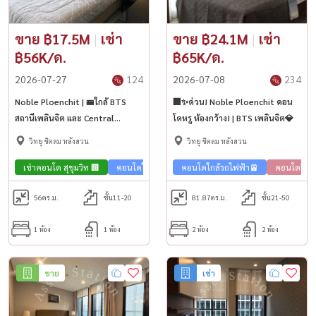
ขาย ฿17.5M
|
เช่า
ขาย ฿24.1M
|
เช่า
฿56K/ด.
฿65K/ด.
2026-07-27
124
2026-07-08
234
Noble Ploenchit | 🚝ใกล้ BTS
🏢✨ด่วน! Noble Ploenchit คอน
สถานีเพลินจิต และ Central
โดหรู ห้องกว้าง! | BTS เพลินจิต💎
Embassy
วิทยุ ชิดลม หลังสวน
วิทยุ ชิดลม หลังสวน
เช่าคอนโด สุขุมวิท 🏢
คอนโดใกล้รถไฟฟ้า🚈
คอนโดใกล้รถไฟฟ้า🚈
คอนโดวิวเมือง🌇
คอนโดวิวเม
ขายคอนโ
56
ตร.ม.
ชั้น11-20
81.87
ตร.ม.
ชั้น21-50
1 ห้อง
1 ห้อง
2 ห้อง
2 ห้อง
ขาย
เช่า