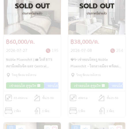
SOLD OUT
SOLD OUT
ประกาศนี้เช่าแล้ว
ประกาศนี้เช่าแล้ว
฿60,000/ด.
฿38,000/ด.
2026-07-27
195
2026-07-08
254
Noble Ploenchit | 🚝 ใกล้ BTS
💎✨ เช่าคอนโดหรู Noble
สถานีเพลินจิต และ Central
Ploenchit – ใจกลางเมือง พร้อมเข้า
Embassy
อยู่!
วิทยุ ชิดลม หลังสวน
วิทยุ ชิดลม หลังสวน
เช่าคอนโด สุขุมวิท 🏢
คอนโดใกล้รถไฟฟ้า🚈
เช่าคอนโด สุขุมวิท 🏢
คอนโดใกล้
65.46
ตร.ม.
ชั้น21-50
49
ตร.ม.
ชั้น21-50
2 ห้อง
1 ห้อง
1 ห้อง
1 ห้อง
เช่า
เช่า