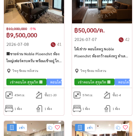
฿10,000,000
-5%
฿50,000/ด.
฿9,500,000
2026-07-07
42
2026-07-08
41
ให้เช่า✨ คอนโดหรู Noble
🏢ขายด่วน Noble Ploenchit ห้อง
Ploenchit ห้องกว้างแต่งหรู ทำเล
ใหญ่เฟอร์ครบครัน พร้อมเข้าอยู่ ใกล้
ใจกลางเมือง ใกล้ BTS เพลินจิต💎
BTS เพลินจิต🏙️
วิทยุ ชิดลม หลังสวน
วิทยุ ชิดลม หลังสวน
เช่าคอนโด สุขุมวิท 🏢
คอนโดใกล้รถไฟฟ้า🚈
เช่าคอนโด สุขุมวิท 🏢
คอนโดใกล้
45
ตร.ม.
ชั้น11-20
57
ตร.ม.
ชั้น1-4
1 ห้อง
1 ห้อง
1 ห้อง
1 ห้อง
เช่า
เช่า