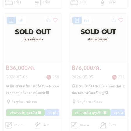
1 ห้อง
1 ห้อง
1 ห้อง
1 ห้อง
เช่า
เช่า
SOLD OUT
SOLD OUT
ประกาศนี้เช่าแล้ว
ประกาศนี้เช่าแล้ว
฿36,000/ด.
฿76,000/ด.
2026-05-06
250
2026-05-05
231
💎ห้องสวย พร้อมเฟอร์ครบ – Noble
💥 HOT DEAL! Noble Ploenchit 2
Ploenchit ใจกลางอโศก💎🏢
ห้องนอน พร้อมเข้าอยู่ 💥
วิทยุ ชิดลม หลังสวน
วิทยุ ชิดลม หลังสวน
เช่าคอนโด สุขุมวิท 🏢
คอนโดใกล้รถไฟฟ้า🚈
เช่าคอนโด สุขุมวิท 🏢
คอนโดใกล้
45
ตร.ม.
ชั้น4
70
ตร.ม.
ชั้น20