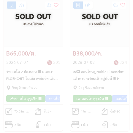
เช่า
เช่า
SOLD OUT
SOLD OUT
ประกาศนี้เช่าแล้ว
ประกาศนี้เช่าแล้ว
฿65,000/ด.
฿38,000/ด.
2026-07-07
201
2026-07-02
324
✨คอนโด 2 ห้องนอน 🏢 NOBLE
🔥💥 คอนโดหรู Noble Ploenchit
PLOENCHIT โนเบิล เพลินจิต เดิน
แต่งครบ พร้อมเข้าอยู่ทันที 🚆✨
ทางสะดวก 👜 ติดรถไฟฟ้า BTS
วิทยุ ชิดลม หลังสวน
วิทยุ ชิดลม หลังสวน
เพลินจิต
เช่าคอนโด สุขุมวิท 🏢
คอนโดใกล้รถไฟฟ้า🚈
เช่าคอนโด สุขุมวิท 🏢
คอนโดใกล้
70.58
ตร.ม.
ชั้น1-4
47
ตร.ม.
ชั้น5-10
2 ห้อง
1 ห้อง
1 ห้อง
1 ห้อง