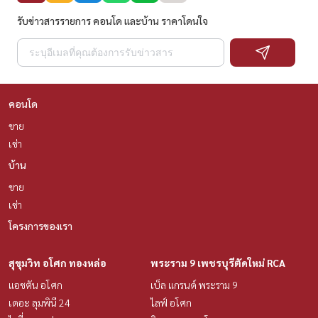
รับข่าวสารรายการ คอนโด และบ้าน ราคาโดนใจ
คอนโด
ขาย
เช่า
บ้าน
ขาย
เช่า
โครงการของเรา
สุขุมวิท อโศก ทองหล่อ
พระราม 9 เพชรบุรีตัดใหม่ RCA
แอชตัน อโศก
เบ็ล แกรนด์ พระราม 9
เดอะ ลุมพินี 24
ไลฟ์ อโศก