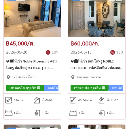
฿45,000/ด.
฿60,000/ด.
2026-05-20
109
2026-05-13
130
💎🏢ให้เช่า Noble Ploenchit คอน
💎🏙️ให้เช่า คอนโดหรู NOBLE
โดหรู ห้องใหญ่ 53 ตร.ม. | BTS
PLOENCHIT เฟอร์จัดเต็ม 2ห้องนอน
เพลินจิต💎
ขนาดใหญ่ ใกล้ BTS เพลินจิต🚅
วิทยุ ชิดลม หลังสวน
วิทยุ ชิดลม หลังสวน
เช่าคอนโด สุขุมวิท 🏢
คอนโดใกล้รถไฟฟ้า🚈
เช่าคอนโด สุขุมวิท 🏢
คอนโดใกล้
53
ตร.ม.
ชั้น5-10
60.50
ตร.ม.
ชั้น11-20
1 ห้อง
1 ห้อง
2 ห้อง
1 ห้อง