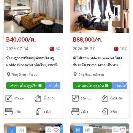
฿40,000/ด.
฿88,000/ด.
2026-07-04
60
2026-05-27
107
ห้องหรูว่างพร้อมอยู่💎คอนโดหรู
🚆 ให้เช่า Noble Ploenchit โลเค
Noble Ploenchit ห้องใหญ่ราคาดี
ชันระดับ Prime Area เดินทาง
ใจกลางสุขุมวิท ใกล้ BTS เพลินจิต✨
สะดวก ใกล้ Central Embassy ✨
วิทยุ ชิดลม หลังสวน
วิทยุ ชิดลม หลังสวน
เช่าคอนโด สุขุมวิท 🏢
คอนโดใกล้รถไฟฟ้า🚈
เช่าคอนโด สุขุมวิท 🏢
คอนโดวิวเมือง🌇
คอนโดใกล้
คอนโด 
47
ตร.ม.
ชั้น5-10
95
ตร.ม.
ชั้น21-50
1 ห้อง
1 ห้อง
2 ห้อง
2 ห้อง
เช่า
เช่า