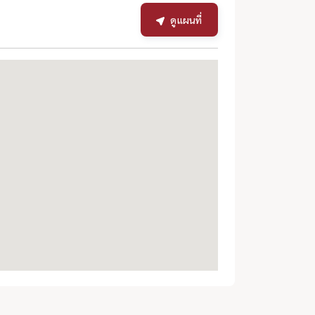
ดูแผนที่