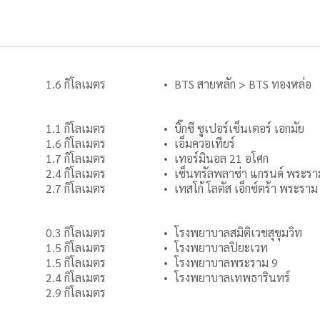
1.6 กิโลเมตร
BTS สายหลัก > BTS ทองหล่อ
1.1 กิโลเมตร
บิ๊กซี ซูเปอร์เซ็นเตอร์ เอกมัย
1.6 กิโลเมตร
เอ็มควอเทียร์
1.7 กิโลเมตร
เทอร์มินอล 21 อโศก
2.4 กิโลเมตร
เซ็นทรัลพลาซ่า แกรนด์ พระรา
2.7 กิโลเมตร
เทสโก้ โลตัส เอ็กซ์ตร้า พระราม
0.3 กิโลเมตร
โรงพยาบาลสมิติเวชสุขุมวิท
1.5 กิโลเมตร
โรงพยาบาลปิยะเวท
1.5 กิโลเมตร
โรงพยาบาลพระราม 9
2.4 กิโลเมตร
โรงพยาบาลเทพธารินทร์
2.9 กิโลเมตร