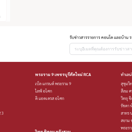
ำ
รับข่าวสารรายการ คอนโด และบ้าน 
พระราม 9 เพชรบุรีตัดใหม่ RCA
ทำเลน
เบ็ล แกรนด์ พระราม 9
สุขุมว
ไลฟ์ อโศก
สีลม ศ
ดิ แอดเดรส อโศก
วิทยุ 
รัชดา 
 23
สาทร น
สยาม จ
พระราม
วิทยุ ชิดลม หลังสวน