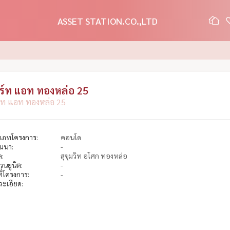
ASSET STATION.CO.,LTD
ร์ท แอท ทองหล่อ 25
์ท แอท ทองหล่อ 25
เภทโครงการ:
คอนโด
ัฒนา:
-
ล:
สุขุมวิท อโศก ทองหล่อ
วนยูนิต:
-
ที่โครงการ:
-
ละเอียด: