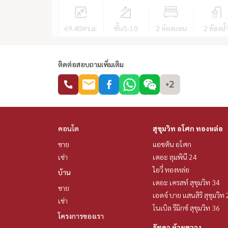
69.40
ตร.ม.
ชั้น5-10
2 ห้องนอน
2 ห้องน้
ติดต่อสอบถามเพิ่มเติม
+2
คอนโด
สุขุมวิท อโศก ทองหล่อ
ขาย
แอชตัน อโศก
เช่า
เดอะ ลุมพินี 24
ไอวี่ ทองหล่อ
บ้าน
เดอะ เครสท์ สุขุมวิท 34
ขาย
เอดจ์ บาย แสนสิริ สุขุมวิท
เช่า
โนเบิล รีมิกซ์ สุขุมวิท 36
โครงการของเรา
รัชดา ห้วยขวาง