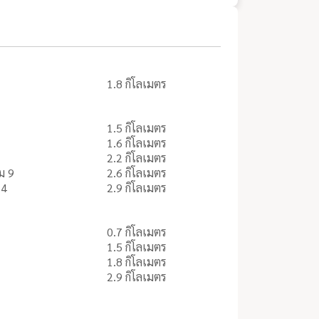
1.8 กิโลเมตร
1.5 กิโลเมตร
1.6 กิโลเมตร
2.2 กิโลเมตร
ม 9
2.6 กิโลเมตร
 4
2.9 กิโลเมตร
0.7 กิโลเมตร
1.5 กิโลเมตร
1.8 กิโลเมตร
2.9 กิโลเมตร