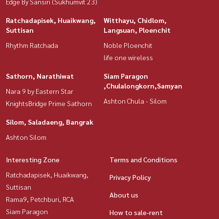
Edge By Sansiri (Sukhumvit 23)
Ratchadapisek, Huaikwang,
Witthayu, Chidlom,
Suttisan
Langsuan, Ploenchit
Rhythm Ratchada
Noble Ploenchit
life one wireless
Sathorn, Narathiwat
Siam Paragon
,Chulalongkorn,Samyan
Nara 9 by Eastern Star
Ashton Chula - Silom
KnightsBridge Prime Sathorn
Silom, Saladaeng, Bangrak
Ashton Silom
Interesting Zone
Terms and Conditions
Ratchadapisek, Huaikwang,
Privacy Policy
Suttisan
About us
Rama9, Petchburi, RCA
Siam Paragon
How to sale-rent