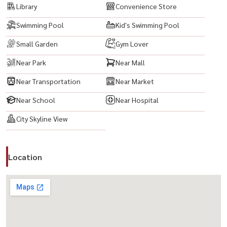
#ExpatCondo #คอนโดต่างชาติ #ขายคอนโด #เช่าคอนโด #ซื้อคอนโด
Library
Convenience Store
#BangkokCondo #CondoBangkok
Swimming Pool
Kid's Swimming Pool
Small Garden
Gym Lover
Near Park
Near Mall
Near Transportation
Near Market
Near School
Near Hospital
City Skyline View
Location