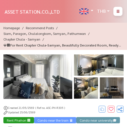
THB
ASSET STATION.CO.,LTD
Homepage
Recommend Posts
Siam, Paragon, Chulalongkorn, Samyan, Pathumwan
Chapter Chula - Samyan
💎🏢For Rent Chapter Chula-Samyan, Beautifully Decorated Room, Ready T
O Rent, Near MRT Samyan🚅
More : 5 Photos
Created 21/05/2569
( Ref no. ASC-PH-R305 )
Updated 25/06/2569
Rent Phahon 🏢
Condo near the train 🚈
Condo near university🎓