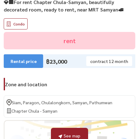
💎🏢For rent Chapter Chula-Samyan, beautifully
decorated room, ready to rent, near MRT Samyan🚅
Condo
rent
฿23,000
Rental price
contract 12 month
Zone and location
Siam, Paragon, Chulalongkorn, Samyan, Pathumwan
Chapter Chula - Samyan
See map