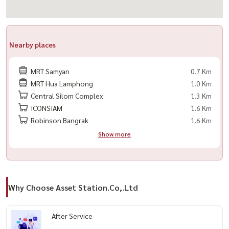
Nearby places
MRT Samyan
0.7 Km
MRT Hua Lamphong
1.0 Km
Central Silom Complex
1.3 Km
ICONSIAM
1.6 Km
Robinson Bangrak
1.6 Km
Show more
Why Choose Asset Station.Co,.Ltd
After Service