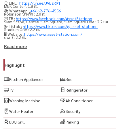
📑 LINE :
https://lin.ee/JVBzR91
MBK Center : 1.8 กม.
📚 WhatsApp :
+6662-776-4556
Robinson บางรัก : 2.0 กม.
💌 FB :
https://www.facebook.com/AssetStationn
Siam Scape, Central Siam Square, Siam Square One : 2.2 กม.
💫 Tiktok :
https://www.tiktok.com/@asset_stationn
Stadium One : 2.2 กม.
🖥️ Website :
https://www.asset-station.com/
own) : 2.2 กม.
Lido Connect, Siam Square : 2.3 กม.
Read more
----------------------------------------
Highlight
#ChapterChulaSamyan #ChapterChula #คอนโดจุฬา #คอนโดสามย่าน
#คอนโดสีลม #คอนโดสาทร #คอนโดติดMRT #MRTสามย่าน #คอนโดใกล้
Kitchen Appliances
Bed
รถไฟฟ้า #คอนโดใจกลางเมือง #คอนโดCBD #LuxuryCondo #คอนโดหรู
TV
Refrigerator
#ModernCondo #CityCondo #คอนโดวิวเมือง #คอนโดส่วนกลางสวย
#คอนโดส่วนกลางครบ #SkyPool #Fitness #SkyLounge
Washing Machine
Air Conditioner
#CoWorkingSpace #คอนโดพร้อมอยู่ #คอนโดพร้อมเฟอร์ #คอนโดแต่ง
Water Heater
Security
สวย #ห้องสวย #รีวิวคอนโด #อสังหาริมทรัพย์ #ลงทุนอสังหา #คอนโด
BBQ Grill
Parking
ลงทุน #คอนโดปล่อยเช่า #คอนโดน่าลงทุน #คอนโดปล่อยเช่าง่าย